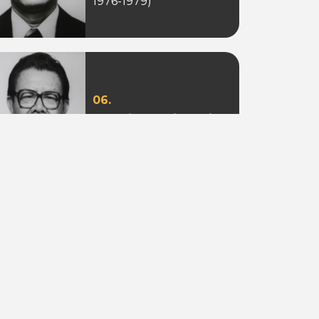
1976-1979)
06.
Ir. Sotion Ardjanggi
(Periode 1988-1993)
09.
Adi Putra Tahir
(Periode 2010)