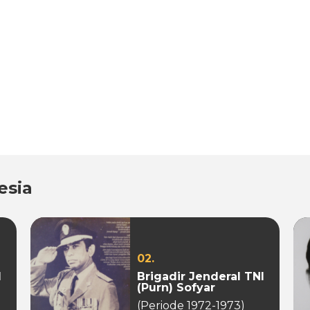
esia
02.
I
Brigadir Jenderal TNI
(Purn) Sofyar
(Periode 1972-1973)