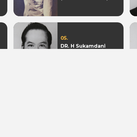
05.
DR. H Sukamdani
Sahid Gito Sardjono
(Periode 1982-1985 &
1985-1988)
08.
Mohamad S. Hidayat
(Periode 2004-2009 &
2009 - 2010)