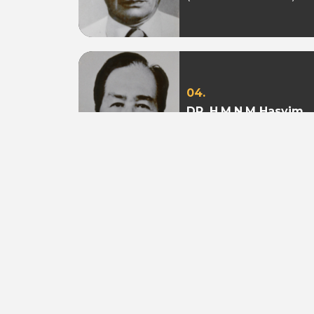
04.
DR. H.M.N.M Hasyim
Ning
(Periode 1979 - 1982)
07.
Aburizal Bakrie
(Periode 1993-1998 &
1998-2003)