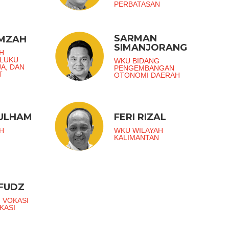
PERBATASAN
SARMAN
AMZAH
SIMANJORANG
H
ALUKU
WKU BIDANG
UA, DAN
PENGEMBANGAN
T
OTONOMI DAERAH
ZULHAM
FERI RIZAL
H
WKU WILAYAH
KALIMANTAN
FUDZ
 VOKASI
KASI