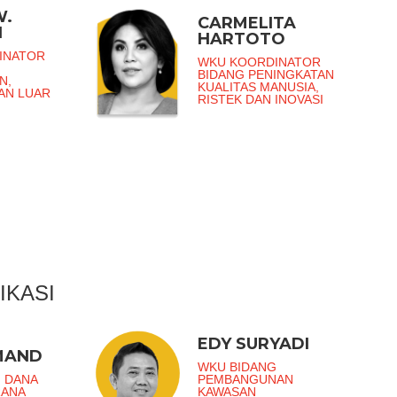
W.
CARMELITA
I
HARTOTO
INATOR
WKU KOORDINATOR
BIDANG PENINGKATAN
N,
KUALITAS MANUSIA,
DAN LUAR
RISTEK DAN INOVASI
IKASI
EDY SURYADI
MAND
WKU BIDANG
 DANA
PEMBANGUNAN
RANA
KAWASAN